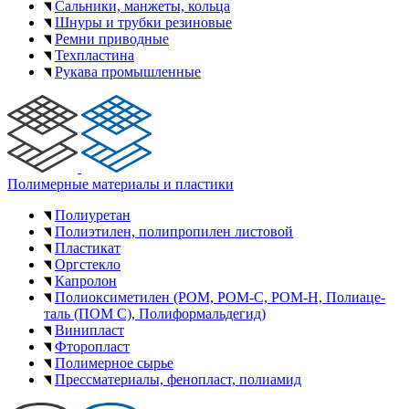
Сальники, манжеты, кольца
Шнуры и трубки резиновые
Ремни приводные
Техпластина
Рукава промышленные
Полимерные материалы и пластики
Полиуретан
Полиэтилен, полипропилен листовой
Пластикат
Оргстекло
Капролон
Полиоксимети­лен (POM, POM-C, POM-H, По­ли­аце­
таль (ПОМ С), Поли­фор­маль­де­гид)
Винипласт
Фторопласт
Полимерное сырье
Прессматериалы, фенопласт, полиамид