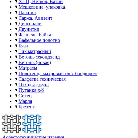
ХПП, Неткол, Ватин
Мешковина, упаковка
Палатка
Саржа, Авизент
Диагонали
Двунитки
Фланель, Байка
Вафельное полотно
Бязи
Тик матрасный
Ветошь секондхенд
Ветошь (новая)
Матрасы
Полотенца махровые г/к с бордюром
Салфетка техническая
Отходы джута
Путанка х/б
Ситец
Марля
Брезент
Асбестотехнические изделия